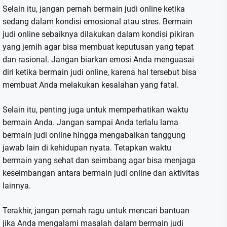
Selain itu, jangan pernah bermain judi online ketika
sedang dalam kondisi emosional atau stres. Bermain
judi online sebaiknya dilakukan dalam kondisi pikiran
yang jernih agar bisa membuat keputusan yang tepat
dan rasional. Jangan biarkan emosi Anda menguasai
diri ketika bermain judi online, karena hal tersebut bisa
membuat Anda melakukan kesalahan yang fatal.
Selain itu, penting juga untuk memperhatikan waktu
bermain Anda. Jangan sampai Anda terlalu lama
bermain judi online hingga mengabaikan tanggung
jawab lain di kehidupan nyata. Tetapkan waktu
bermain yang sehat dan seimbang agar bisa menjaga
keseimbangan antara bermain judi online dan aktivitas
lainnya.
Terakhir, jangan pernah ragu untuk mencari bantuan
jika Anda mengalami masalah dalam bermain judi