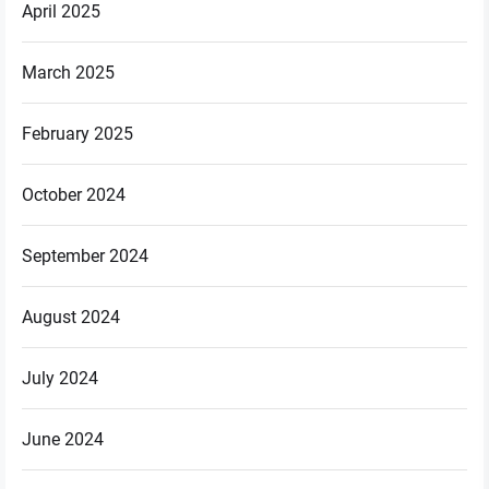
April 2025
March 2025
February 2025
October 2024
September 2024
August 2024
July 2024
June 2024