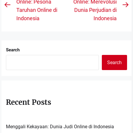
navigation
Online: Pesona
Online: Merevolusi
Previous
N
Taruhan Online di
Dunia Perjudian di
post:
po
Indonesia
Indonesia
Search
Search
Recent Posts
Menggali Kekayaan: Dunia Judi Online di Indonesia