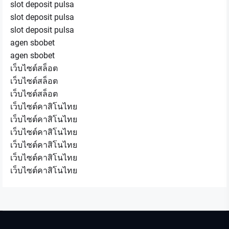
slot deposit pulsa
slot deposit pulsa
slot deposit pulsa
agen sbobet
agen sbobet
เว็บไซต์สล็อต
เว็บไซต์สล็อต
เว็บไซต์สล็อต
เว็บไซต์คาสิโนไทย
เว็บไซต์คาสิโนไทย
เว็บไซต์คาสิโนไทย
เว็บไซต์คาสิโนไทย
เว็บไซต์คาสิโนไทย
เว็บไซต์คาสิโนไทย