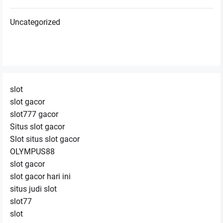
Uncategorized
slot
slot gacor
slot777 gacor
Situs slot gacor
Slot situs slot gacor
OLYMPUS88
slot gacor
slot gacor hari ini
situs judi slot
slot77
slot