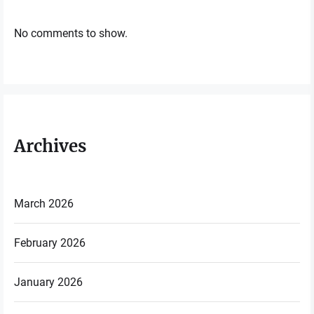
No comments to show.
Archives
March 2026
February 2026
January 2026