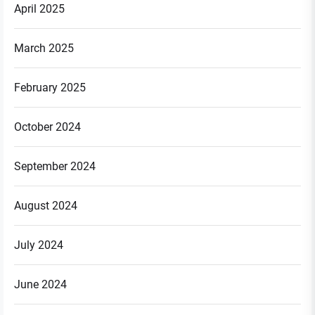
April 2025
March 2025
February 2025
October 2024
September 2024
August 2024
July 2024
June 2024