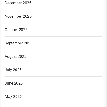
December 2025
November 2025
October 2025
September 2025
August 2025
July 2025
June 2025
May 2025