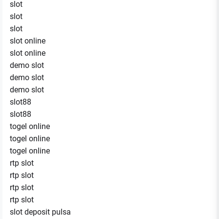
slot
slot
slot
slot online
slot online
demo slot
demo slot
demo slot
slot88
slot88
togel online
togel online
togel online
rtp slot
rtp slot
rtp slot
rtp slot
slot deposit pulsa