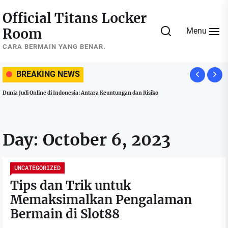
Skip
Official Titans Locker
to
Room
Menu
the
content
CARA BERMAIN YANG BENAR.
BREAKING NEWS
Dunia Judi Online di Indonesia: Antara Keuntungan dan Risiko
Day:
October 6, 2023
UNCATEGORIZED
Tips dan Trik untuk
Memaksimalkan Pengalaman
Bermain di Slot88