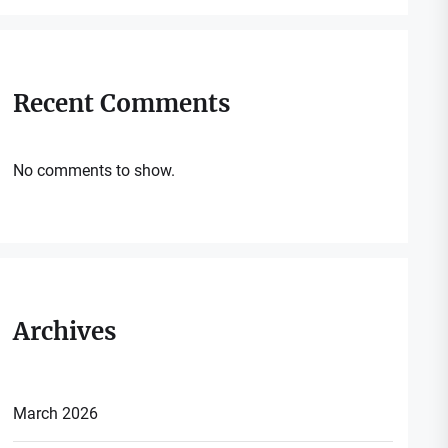
Recent Comments
No comments to show.
Archives
March 2026