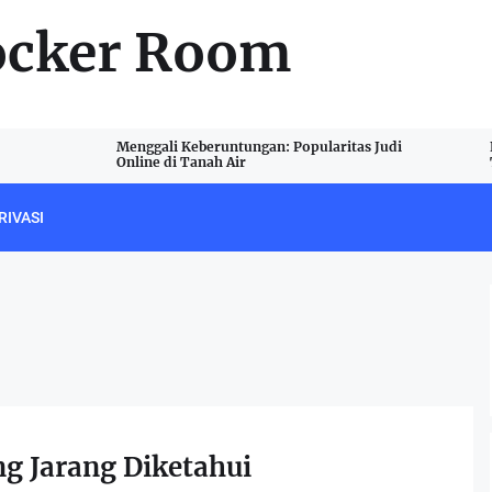
Locker Room
a
Menggali Keberuntungan: Popularitas Judi
Online di Tanah Air
RIVASI
ng Jarang Diketahui