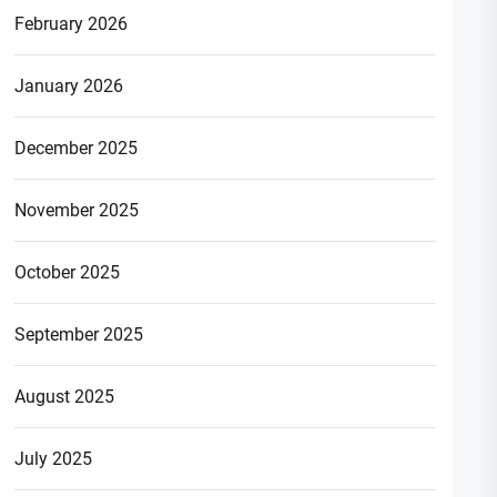
February 2026
January 2026
December 2025
November 2025
October 2025
September 2025
August 2025
July 2025