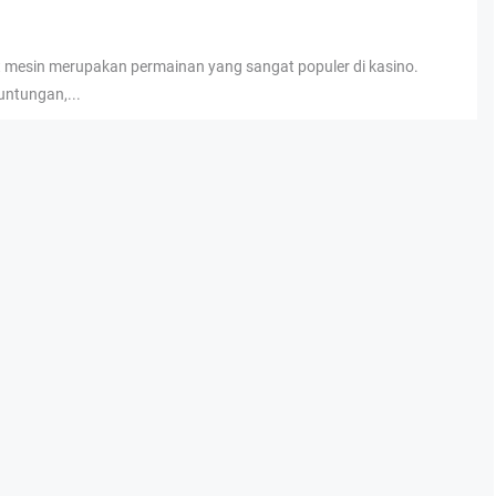
t mesin merupakan permainan yang sangat populer di kasino.
untungan,...